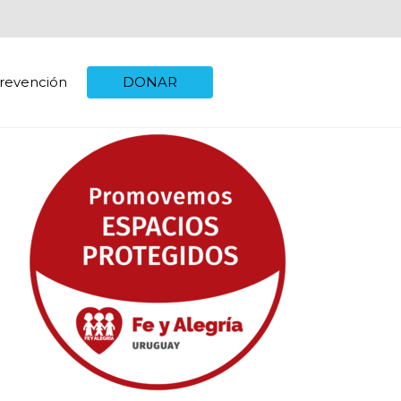
revención
DONAR